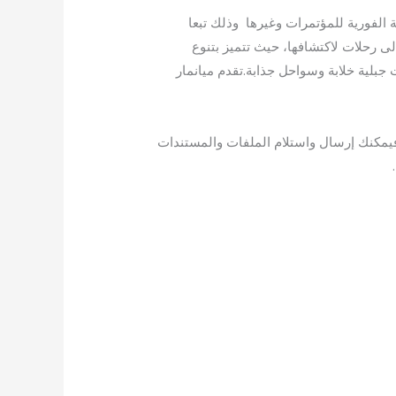
 الفورية للمؤتمرات وغيرها وذلك تبعا
لى رحلات لاكتشافها، حيث تتميز بتنوع
 جبلية خلابة وسواحل جذابة.تقدم ميانمار
 يوفر المكتب ترجمة اونلاين فيمكنك إرسال واستلام الملفات والمستندات