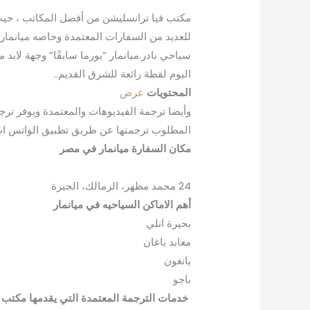
مكتب فيا ترانسليشن من أفضل المكاتب ، حيث ي
للعديد من السفارات المعتمدة وخاصه ميانمار ا
سياحي نادر.ميانمار “بورما سابقًا” وجهة لابد
اليوم لقطة رائعة للشرق القديم..
المحتويات
عرض
المطلوب ترجمتها عن طريق تطبيق الواتس اب ا
مكان السفارة ميانمار في مصر
24 محمد مظهر، الزمالك، الجيزة
أهم الاماكن السياحيه في ميانمار
بحيرة انلي
معابد باغان
يانغون
باجو
خدمات الترجمة المعتمدة التي يقدمها مكتب 