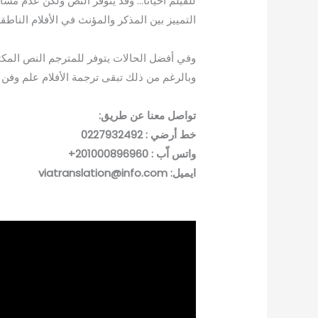
للفيلم أحياناً… وقد يتوفر النص ولكن عدم م
التمييز بين المذكر والمؤنث في الأفلام الناطقة
وفي أفضل الحالات يتوفر للمترجم النص المكتو
وبالرغم من ذلك تبقى ترجمة الأفلام علم وفن 
تواصل معنا عن طريق:
خط أرضي : 0227932492
واتس اّب : 201000896960+
ايميل: viatranslation@info.com