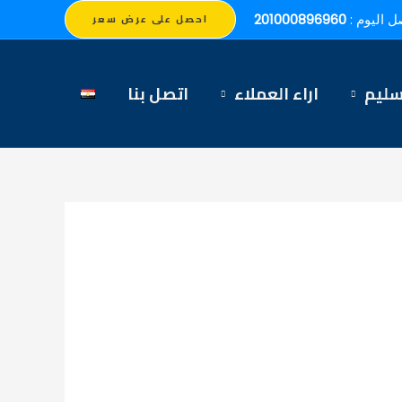
ل اليوم :
201000896960
احصل على عرض سعر
سليم
اراء العملاء
اتصل بنا