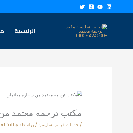
خطي
لى
لمحتوى
الرئيسية
من
مكتب ترجمه معتمد من 
/
خدمات فيا ترانسليشن
/ بواسطة
d fathy