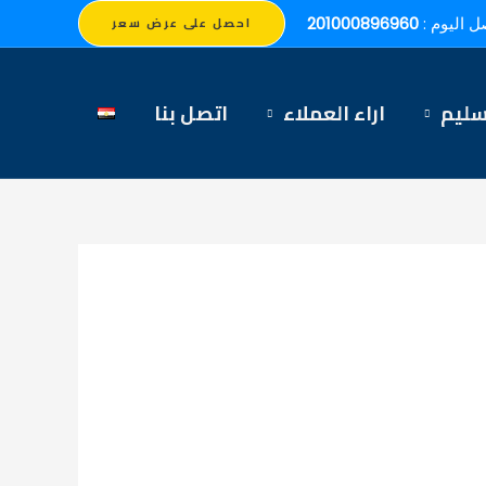
ل اليوم :
201000896960
احصل على عرض سعر
سليم
اراء العملاء
اتصل بنا