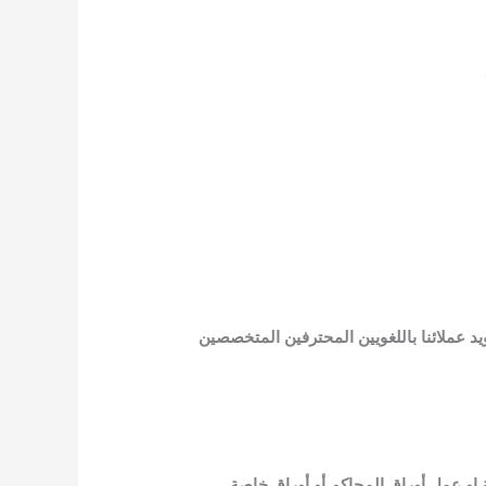
د عملائنا باللغويين المحترفين المتخصصين
 او عمل أوراق المحاكم أو أوراق خاصة