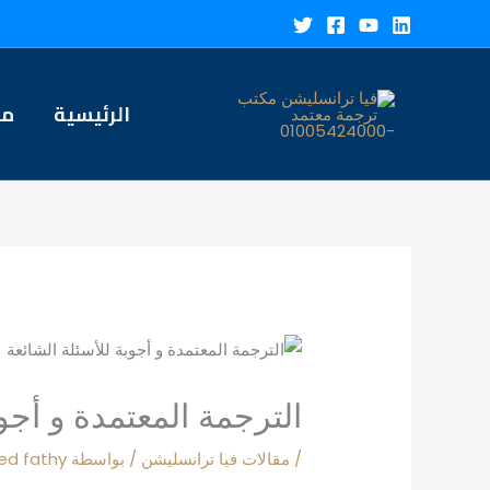
خطي
لى
لمحتوى
الرئيسية
من
الترجمة المعتمدة و أجوب
/
مقالات فيا ترانسليشن
/ بواسطة
d fathy